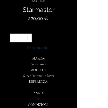
SKU: 1073
Starmaster
Prezzo
220,00 €
Quantità
*
Ne restano solo: 1
MARCA:
Starmaster
MODELLO:
Super Datomatic Diver
REFERENZA:
-
ANNO:
‘70
CONDIZIONI: