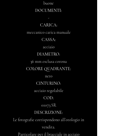
buone
DOCUMENTI:
-
CARICA:
meccanico carica manuale
CASSA:
acciaio
DIAMETRO:
36 mm esclusa corona
COLORE QUADRANTE:
nero
CINTURINO:
acciaio regolabile
COD:
01073 SR
DESCRIZIONE:
Le fotografie corrispondono all’orologio in
vendita.
Particolare per il bracciale in acciaio