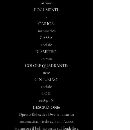
ottime
DOCUMENTI:
-
CARICA:
automatica
CASSA:
acciaio
DIAMETRO:
40 mm
COLORE QUADRANTE:
nero
CINTURINO:
acciaio
COD:
00832 IN
DESCRIZIONE:
Questo Rolex Sea Dweller a carica
automatica, risale agli anni ‘2000.
Ha ancora il bollino verde sul fondello a