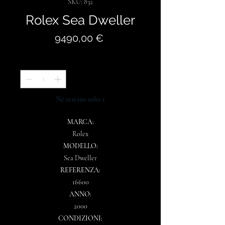
SKU: 832
Rolex Sea Dweller
Prezzo
9490,00 €
Quantità
*
Ne restano solo: 1
MARCA:
Rolex
MODELLO:
Sea Dweller
REFERENZA:
16600
ANNO:
2000
CONDIZIONI: