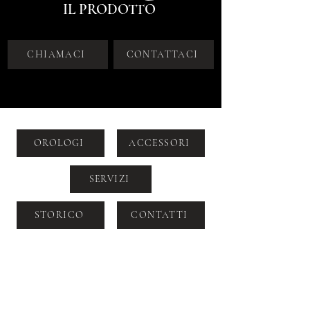
IL PRODOTTO
CHIAMACI
CONTATTACI
OROLOGI
ACCESSORI
SERVIZI
STORICO
CONTATTI
VIA DOGANA 2, MILANO, CAP
20123
+39 392 964 6099