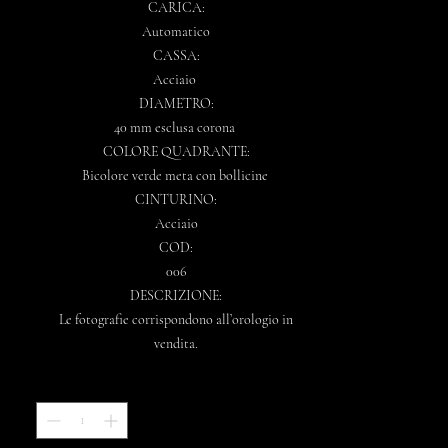
CARICA:
Automatico
CASSA:
Acciaio
DIAMETRO:
40 mm esclusa corona
COLORE QUADRANTE:
Bicolore verde meta con bollicine
CINTURINO:
Acciaio
COD:
006
DESCRIZIONE:
Le fotografie corrispondono all’orologio in
vendita.
Quantità
*