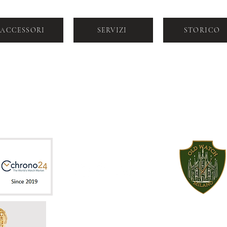
ACCESSORI
SERVIZI
STORICO
VIA DOGANA 2, MILANO, CAP 20123
+39 392 964
SALES@LABORATORIOROLOGERI
6099