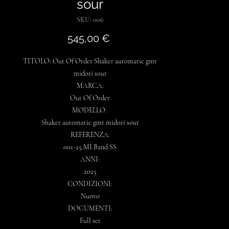
sour
SKU: 006
Prezzo
545,00 €
TITOLO: Out Of Order Shaker automatic gmt
midori sour
MARCA:
Out Of Order
MODELLO:
Shaker automatic gmt midori sour
REFERENZA:
001-25.MI.Band.SS
ANNI:
2025
CONDIZIONI:
Nuovo
DOCUMENTI:
Full set