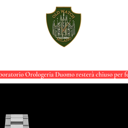
ACCESSORI
SERVIZI
STORICO
oratorio Orologeria Duomo resterà chiuso per fer