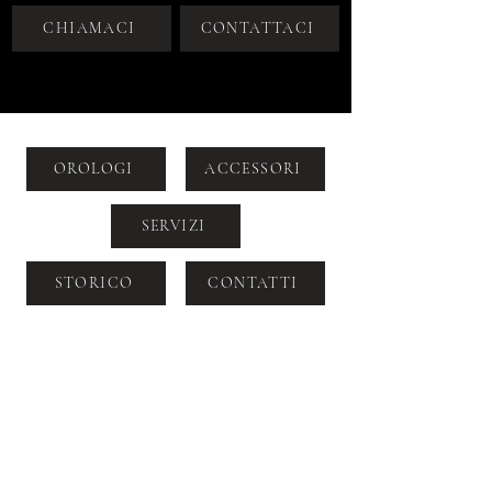
CHIAMACI
CONTATTACI
OROLOGI
ACCESSORI
SERVIZI
STORICO
CONTATTI
VIA DOGANA 2, MILANO, CAP
20123
+39 392 964 6099
SALES@LABORATORIOROLOGERIADU
OMO.COM