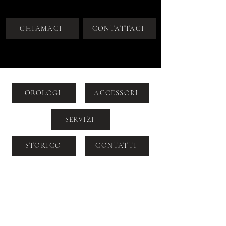
CHIAMACI
CONTATTACI
OROLOGI
ACCESSORI
SERVIZI
STORICO
CONTATTI
VIA DOGANA 2, MILANO, CAP
20123
+39 392 964 6099
SALES@LABORATORIOROLOGERIADU