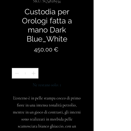
SKU: SQ4828934
Custodia per
Orologi fatta a
mano Dark
Blue_White
Prezzo
450,00 €
Quantità
*
Ne restano solo: 1
L'esterno è in pelle stampa cocco di primo
fiore in una intensa tonalità petrolio,
mentre in un gioco di contrasti, gli interni
sono realizzati in morbida pelle
scamosciata bianco ghiaccio, con un