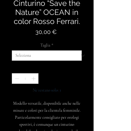
Cinturino “Save the
Nature” OCEAN in
color Rosso Ferrari.
Prezzo
30,00 €
Taglia
*
Quantità
*
Ne restano solo: 1
Modello versatile, disponibile anche nelle
misure e colori per la clientela femminile.
Particolarmente consigliato per orologi
sportivi, è comunque un cinturino