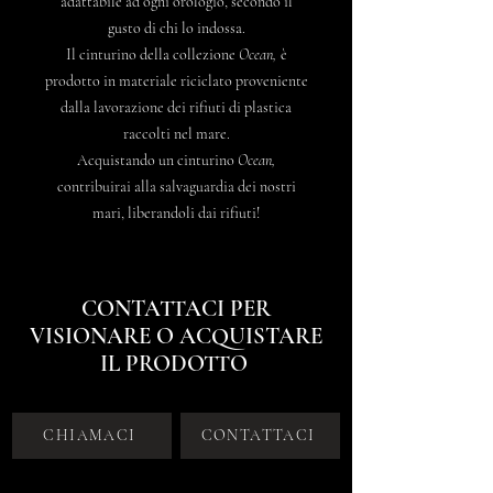
adattabile ad ogni orologio, secondo il
gusto di chi lo indossa.
Il cinturino della collezione
Ocean,
è
prodotto in materiale riciclato proveniente
dalla lavorazione dei rifiuti di plastica
raccolti nel mare.
Acquistando un cinturino
Ocean,
contribuirai alla salvaguardia dei nostri
mari, liberandoli dai rifiuti!
CONTATTACI PER
VISIONARE O ACQUISTARE
IL PRODOTTO
CHIAMACI
CONTATTACI