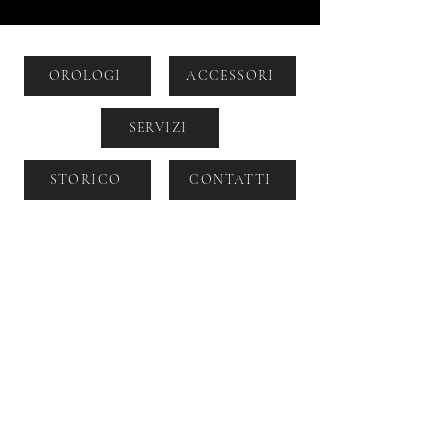
OROLOGI
ACCESSORI
SERVIZI
STORICO
CONTATTI
VIA DOGANA 2, MILANO, CAP
20123
+39 392 964 6099
SALES@LABORATORIOROLOGERIADU
OMO.COM