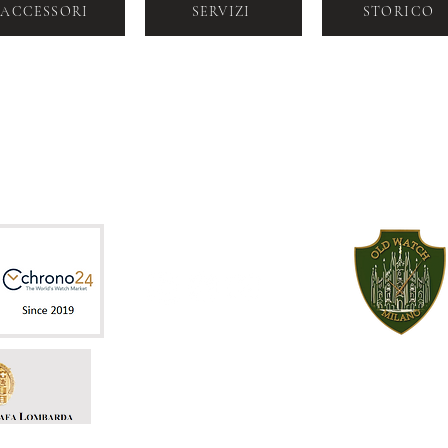
ACCESSORI
SERVIZI
STORICO
VIA DOGANA 2, MILANO, CAP 20123
+39 392 964
SALES@LABORATORIOROLOGERI
6099