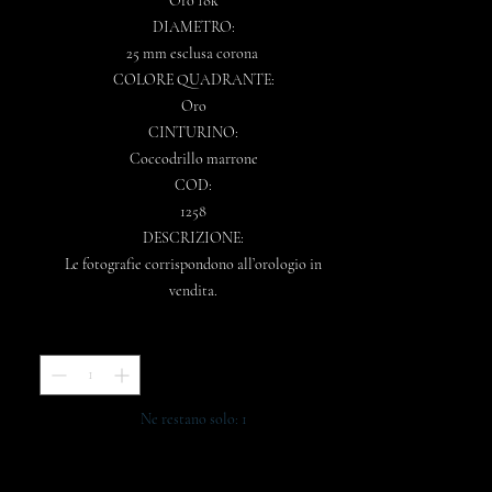
Oro 18k
DIAMETRO:
25 mm esclusa corona
COLORE QUADRANTE:
Oro
CINTURINO:
Coccodrillo marrone
COD:
1258
DESCRIZIONE:
Le fotografie corrispondono all’orologio in
vendita.
Quantità
*
Ne restano solo: 1