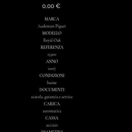
Prezzo
0,00 €
MARCA
Audemars Piguet
MODELLO
Royal Oak
REFERENZA
15300
ANNO
2007
CONDIZIONI
buone
DOCUMENTI
scatola, garanzia e service
CARICA
automatica
CASSA
acciaio