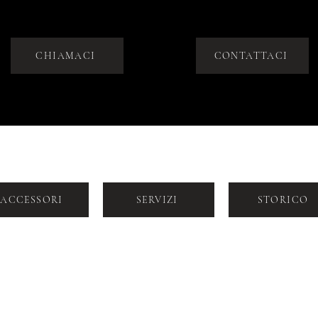
CHIAMACI
CONTATTACI
ACCESSORI
SERVIZI
STORICO
VIA DOGANA 2, MILANO, CAP 20123
+39 392 964
SALES@LABORATORIOROLOGERI
6099