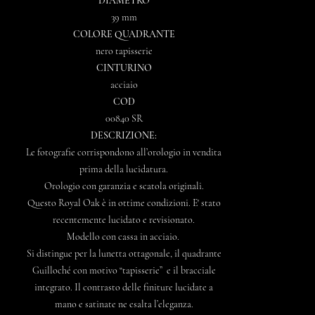
DIAMETRO
39 mm
COLORE QUADRANTE
nero tapisserie
CINTURINO
acciaio
COD
00840 SR
DESCRIZIONE:
Le fotografie corrispondono all’orologio in vendita
prima della lucidatura.
Orologio con garanzia e scatola originali.
Questo Royal Oak è in ottime condizioni. E' stato
recentemente lucidato e revisionato.
Modello con cassa in acciaio.
Si distingue per la lunetta ottagonale, il quadrante
Guilloché con motivo “tapisserie” e il bracciale
integrato. Il contrasto delle finiture lucidate a
mano e satinate ne esalta l’eleganza.