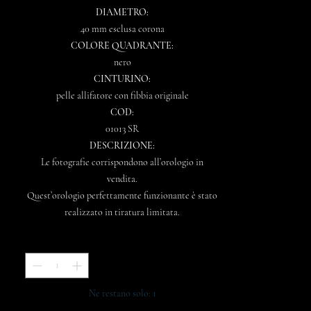
DIAMETRO:
40 mm esclusa corona
COLORE QUADRANTE:
nero
CINTURINO:
pelle allifatore con fibbia originale
COD:
01013 SR
DESCRIZIONE:
Le fotografie corrispondono all’orologio in
vendita.
Quest’orologio perfettamente funzionante è stato
realizzato in tiratura limitata.
Quantità
*
Ne restano solo: 1