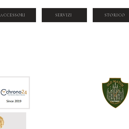
ACCESSORI
SERVIZI
STORICO
VIA DOGANA 2, MILANO, CAP 20123
+39 392 964
SALES@LABORATORIOROLOGERI
6099