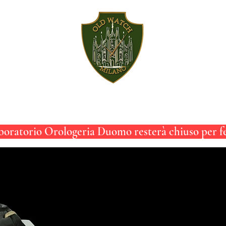
ACCESSORI
SERVIZI
STORICO
oratorio Orologeria Duomo resterà chiuso per fer