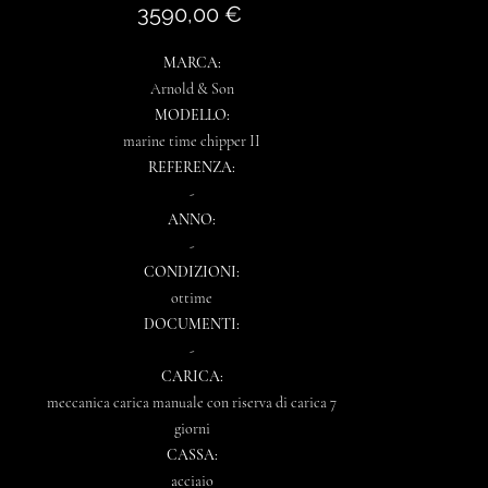
Prezzo
3590,00 €
MARCA:
Arnold & Son
MODELLO:
marine time chipper II
REFERENZA:
-
ANNO:
-
CONDIZIONI:
ottime
DOCUMENTI:
-
CARICA:
meccanica carica manuale con riserva di carica 7
giorni
CASSA:
acciaio